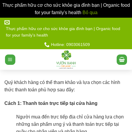
Thực phẩm hữu cơ cho sức khỏe gia đình bạn | Organic food
for your family's health
Bỏ qua
Bỏ
qua
Thực phẩm hữu cơ cho sức khỏe gia đình bạn | Organic food
for your family's health
nội
dung
Hotline: 0903061509
Quý khách hàng có thể tham khảo và lựa chọn các hình
thức thanh toán phù hợp sau đây:
Cách 1: Thanh toán trực tiếp tại cửa hàng
Người mua đến trực tiếp địa chỉ cửa hàng lựa chọn
những sản phẩm ưng ý và thanh toán trực tiếp tại
quầy cho nhân viên và nhận hàng