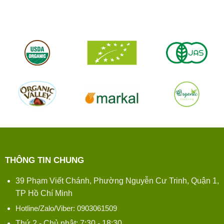
THÔNG TIN CHUNG
39 Phạm Viết Chánh, Phường Nguyễn Cư Trinh, Quận 1,
TP Hồ Chí Minh
Hotline/Zalo/Viber: 0903061509
Thứ 2 - Chủ nhật: 7:30 - 18:30