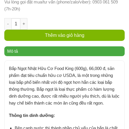
Vui lòng gọi đặt mua/tư vấn (phone/zalo/viber): 0903 061 509
(7h-20h)
Bắp Ngọt Nhật Hữu Cơ | Food King (0.3 kg/trái) số lượng
Thêm vào giỏ hàng
Mô tả
Bắp Ngọt Nhật Hữu Cơ Food King (600g), 66,000 đ, sản
phẩm đạt tiêu chuẩn hữu cơ USDA, là một trong những
loại bắp phổ biến nhất với độ ngọt hơn hẳn các loại bắp
thông thường. Bắp ngọt là loại thực phẩm có hàm lượng
dinh dưỡng cao, được rất nhiều người yêu thích, dù là luộc
hay chế biến thành các món ăn cũng đều rất ngon.
Thông tin dinh dưỡng:
Bên cạnh nước thì thành phần chủ yếu của bắp là chất