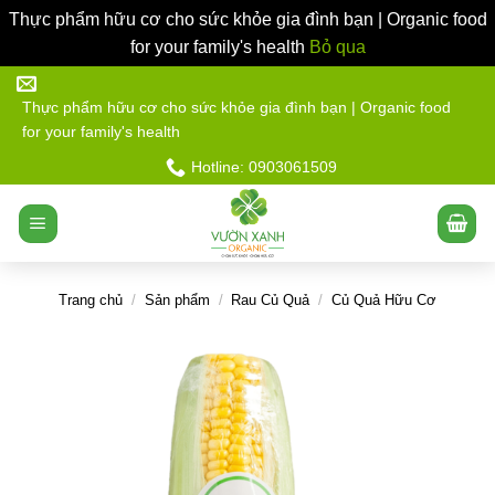
Thực phẩm hữu cơ cho sức khỏe gia đình bạn | Organic food
for your family's health
Bỏ qua
Bỏ
qua
Thực phẩm hữu cơ cho sức khỏe gia đình bạn | Organic food
for your family's health
nội
dung
Hotline: 0903061509
Trang chủ
/
Sản phẩm
/
Rau Củ Quả
/
Củ Quả Hữu Cơ