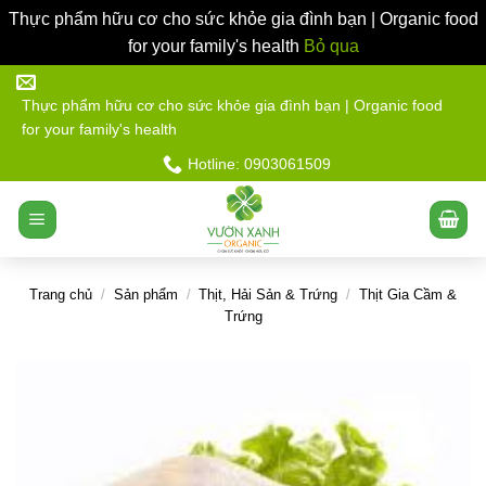
Thực phẩm hữu cơ cho sức khỏe gia đình bạn | Organic food
for your family's health
Bỏ qua
Bỏ
qua
Thực phẩm hữu cơ cho sức khỏe gia đình bạn | Organic food
for your family's health
nội
dung
Hotline: 0903061509
Trang chủ
/
Sản phẩm
/
Thịt, Hải Sản & Trứng
/
Thịt Gia Cầm &
Trứng