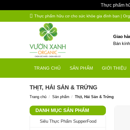
Thực phẩm hữu
Bỏ
Thực phẩm hữu cơ cho sức khỏe gia đình bạn | Organ
qua
nội
dung
Giao hà
Bán kín
TRANG CHỦ
SẢN PHẨM
GIỚI THIỆU
THỊT, HẢI SẢN & TRỨNG
Trang chủ
/
Sản phẩm
/
Thịt, Hải Sản & Trứng
DANH MỤC SẢN PHẨM
Siêu Thực Phẩm SupperFood