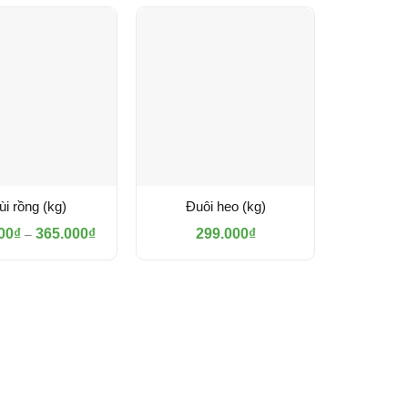
ùi rồng (kg)
Đuôi heo (kg)
Khoảng
00
₫
365.000
₫
299.000
₫
–
giá:
từ
182.500₫
đến
365.000₫