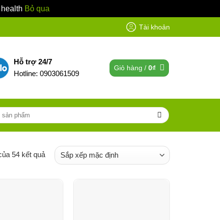
 health
Bỏ qua
Tài khoản
Hỗ trợ 24/7
Giỏ hàng /
0
₫
Hotline: 0903061509
của 54 kết quả