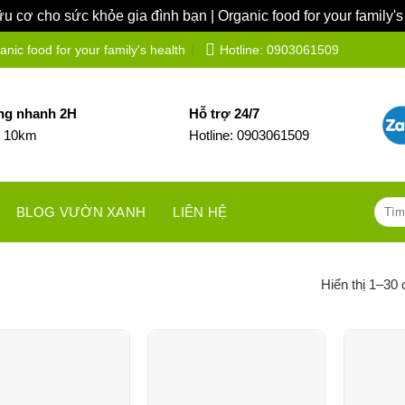
 cơ cho sức khỏe gia đình bạn | Organic food for your family's
ic food for your family's health
Hotline: 0903061509
ng nhanh 2H
Hỗ trợ 24/7
h 10km
Hotline: 0903061509
Tìm
BLOG VƯỜN XANH
LIÊN HỆ
kiếm:
Hiển thị 1–30 