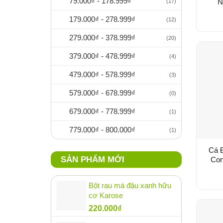
79.000
₫
-
178.999
₫
N
(17)
179.000
₫
-
278.999
₫
(12)
279.000
₫
-
378.999
₫
(20)
379.000
₫
-
478.999
₫
(4)
479.000
₫
-
578.999
₫
(3)
579.000
₫
-
678.999
₫
(0)
679.000
₫
-
778.999
₫
(1)
779.000
₫
-
800.000
₫
(1)
Cá 
SẢN PHẨM MỚI
Con
Bột rau má đậu xanh hữu
cơ Karose
220.000
₫