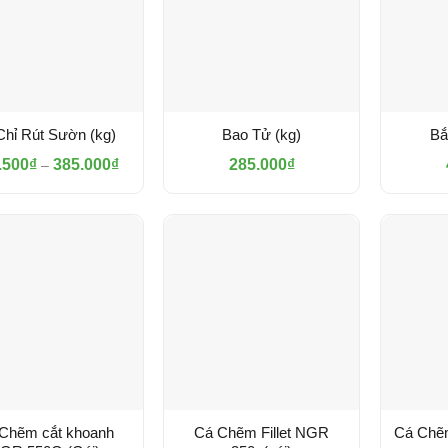
Chỉ Rút Sườn (kg)
Bao Tử (kg)
Bắ
Khoảng
.500
₫
385.000
₫
285.000
₫
–
giá:
từ
192.500₫
đến
385.000₫
Chẽm cắt khoanh
Cá Chẽm Fillet NGR
Cá Chẽm