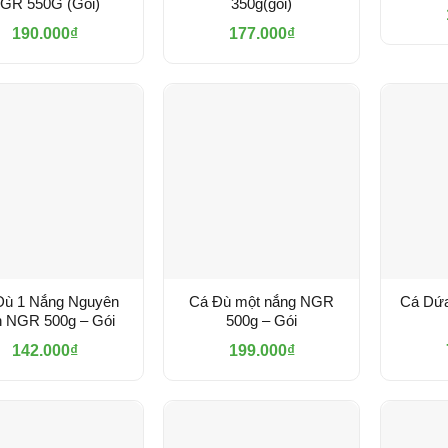
GR 550G (Gói)
350g(gói)
190.000
₫
177.000
₫
Đù 1 Nắng Nguyên
Cá Đù một nắng NGR
Cá Dứ
 NGR 500g – Gói
500g – Gói
142.000
₫
199.000
₫