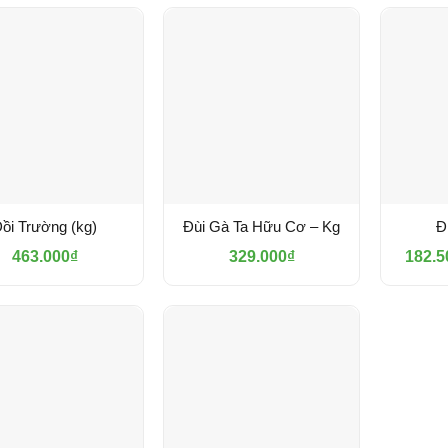
ồi Trường (kg)
Đùi Gà Ta Hữu Cơ – Kg
Đ
463.000
₫
329.000
₫
182.5