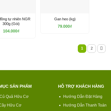
đồng tự nhiên NGR
Gan heo (kg)
300g (Gói)
79.000
₫
104.000
₫
1
2
MỤC SẢN PHẨM
HỖ TRỢ KHÁCH HÀNG
Củ Quả Hữu Cơ
Hướng Dẫn Đặt Hàng
 Cây Hữu Cơ
Hướng Dẫn Thanh Toán