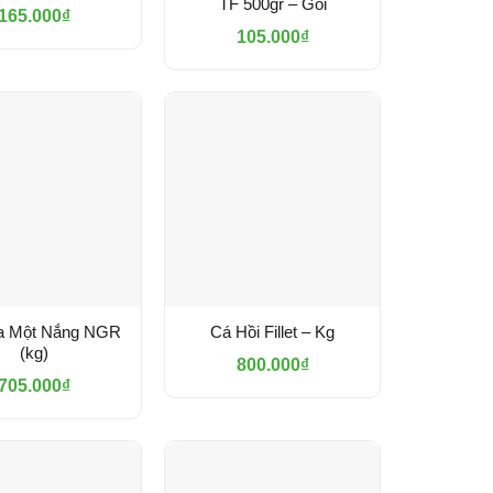
TF 500gr – Gói
165.000
₫
105.000
₫
a Một Nắng NGR
Cá Hồi Fillet – Kg
(kg)
800.000
₫
705.000
₫