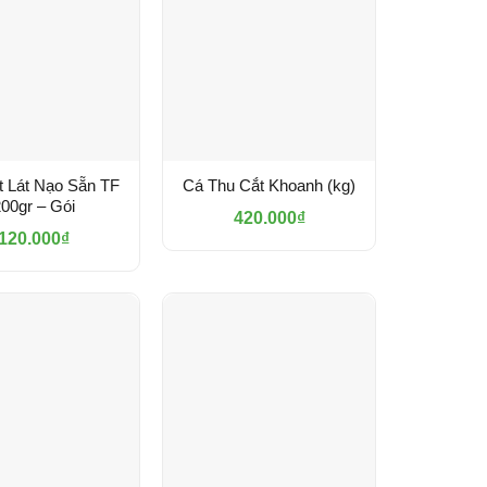
t Lát Nạo Sẵn TF
Cá Thu Cắt Khoanh (kg)
00gr – Gói
420.000
₫
120.000
₫