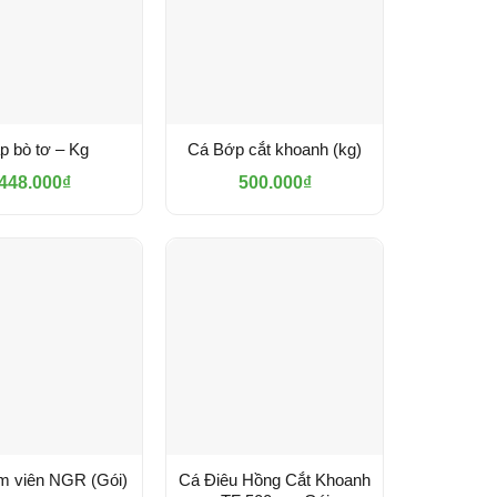
p bò tơ – Kg
Cá Bớp cắt khoanh (kg)
448.000
₫
500.000
₫
 viên NGR (Gói)
Cá Điêu Hồng Cắt Khoanh