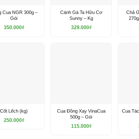
g Cua NGR 300g –
Cánh Gà Ta Hữu Cơ
Chả G
Gói
Sunny – Kg
270g
350.000
₫
329.000
₫
Cốt Lếch (kg)
Cua Đồng Xay VinaCua
Cua Tác
500g – Gói
250.000
₫
115.000
₫