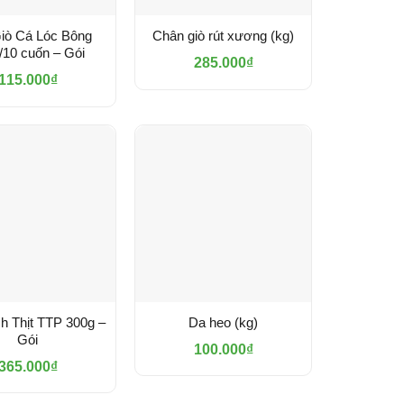
iò Cá Lóc Bông
Chân giò rút xương (kg)
/10 cuốn – Gói
285.000
₫
115.000
₫
h Thịt TTP 300g –
Da heo (kg)
Gói
100.000
₫
365.000
₫