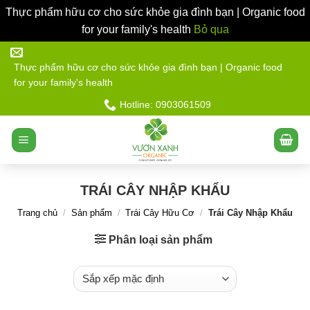
Thực phẩm hữu cơ cho sức khỏe gia đình bạn | Organic food
for your family's health
Bỏ qua
Bỏ
qua
Thực phẩm hữu cơ cho sức khỏe gia đình bạn | Organic food
for your family's health
nội
dung
Hotline: 0903061509
TRÁI CÂY NHẬP KHẨU
Trang chủ
/
Sản phẩm
/
Trái Cây Hữu Cơ
/
Trái Cây Nhập Khẩu
Phân loại sản phẩm