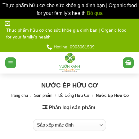
Thực phẩm hữu cơ cho sức khỏe gia đình bạn | Organic food
for your family's health
Bỏ qua
Bỏ
qua
Thực phẩm hữu cơ cho sức khỏe gia đình bạn | Organic food
for your family's health
nội
dung
Hotline: 0903061509
NƯỚC ÉP HỮU CƠ
Trang chủ
/
Sản phẩm
/
Đồ Uống Hữu Cơ
/
Nước Ép Hữu Cơ
Phân loại sản phẩm