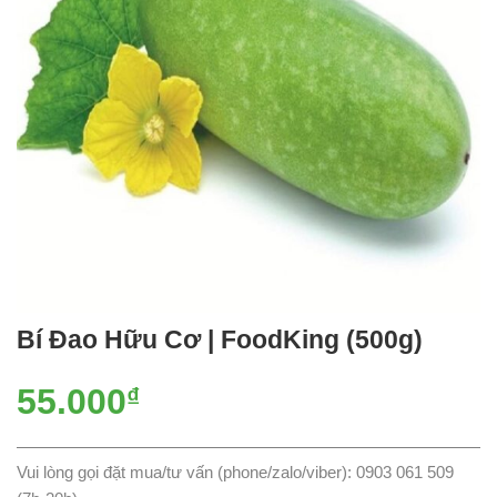
Bí Đao Hữu Cơ | FoodKing (500g)
55.000
₫
Vui lòng gọi đặt mua/tư vấn (phone/zalo/viber): 0903 061 509