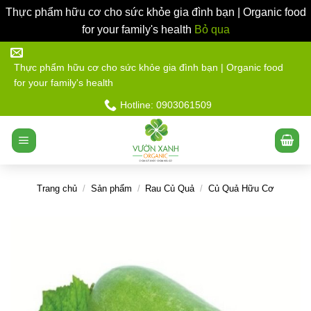
Thực phẩm hữu cơ cho sức khỏe gia đình bạn | Organic food
for your family's health
Bỏ qua
Bỏ
qua
Thực phẩm hữu cơ cho sức khỏe gia đình bạn | Organic food
for your family's health
nội
dung
Hotline: 0903061509
Trang chủ
/
Sản phẩm
/
Rau Củ Quả
/
Củ Quả Hữu Cơ