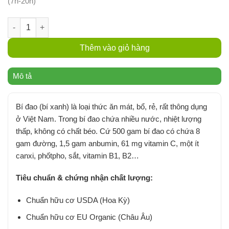
(7h-20h)
Bí Đao Hữu Cơ | FoodKing (500g) số lượng
Thêm vào giỏ hàng
Mô tả
Bí đao (bí xanh) là loại thức ăn mát, bổ, rẻ, rất thông dụng
ở Việt Nam. Trong bí đao chứa nhiều nước, nhiệt lượng
thấp, không có chất béo. Cứ 500 gam bí đao có chứa 8
gam đường, 1,5 gam anbumin, 61 mg vitamin C, một ít
canxi, phốtpho, sắt, vitamin B1, B2…
Tiêu chuẩn & chứng nhận chất lượng:
Chuẩn hữu cơ USDA (Hoa Kỳ)
Chuẩn hữu cơ EU Organic (Châu Âu)