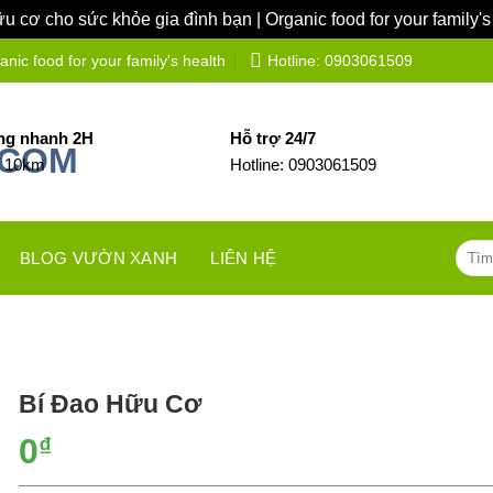
 cơ cho sức khỏe gia đình bạn | Organic food for your family's
ic food for your family's health
Hotline: 0903061509
ng nhanh 2H
Hỗ trợ 24/7
h 10km
Hotline: 0903061509
Tìm
BLOG VƯỜN XANH
LIÊN HỆ
kiếm:
Bí Đao Hữu Cơ
0
₫