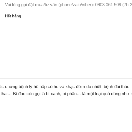
Vui lòng gọi đặt mua/tư vấn (phone/zalo/viber): 0903 061 509 (7h-
Hết hàng
 chứng bệnh lý hô hấp có ho và khạc đờm do nhiệt, bệnh đái tháo
hai… Bí đao còn gọi là bí xanh, bí phấn… là một loại quả dùng như 