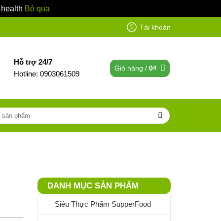
 health
Bỏ qua
Tài khoản
Hỗ trợ 24/7
Giỏ hàng /
0
₫
Hotline: 0903061509
DANH MỤC SẢN PHẨM
Siêu Thực Phẩm SupperFood