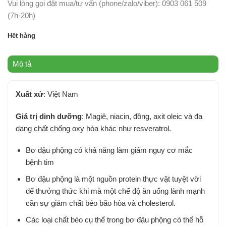
Vui lòng gọi đặt mua/tư vấn (phone/zalo/viber): 0903 061 509
(7h-20h)
Hết hàng
Mô tả
Xuất xứ
: Việt Nam
Giá trị dinh dưỡng
: Magiê, niacin, đồng, axit oleic và đa
dạng chất chống oxy hóa khác như resveratrol.
Bơ đậu phộng có khả năng làm giảm nguy cơ mắc
bệnh tim
Bơ đậu phộng là một nguồn protein thực vật tuyệt vời
để thưởng thức khi mà một chế độ ăn uống lành mạnh
cần sự giảm chất béo bão hòa và cholesterol.
Các loại chất béo cụ thể trong bơ đậu phộng có thể hỗ