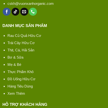
cskh@vuonxanhorganic.com
DANH MỤC SẢN PHẨM
Rau Củ Quả Hữu Cơ
Trái Cây Hữu Cơ
Thịt, Cá, Hải Sản
Bơ & Sữa
Mẹ & Bé
Thực Phẩm Khô
Đồ Uống Hữu Cơ
Hàng Tiêu Dùng
Xem Thêm
HỖ TRỢ KHÁCH HÀNG