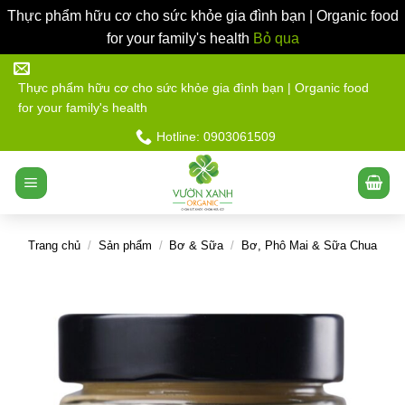
Thực phẩm hữu cơ cho sức khỏe gia đình bạn | Organic food
for your family's health
Bỏ qua
Bỏ
qua
Thực phẩm hữu cơ cho sức khỏe gia đình bạn | Organic food
for your family's health
nội
dung
Hotline: 0903061509
Trang chủ
/
Sản phẩm
/
Bơ & Sữa
/
Bơ, Phô Mai & Sữa Chua