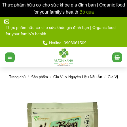
Thực phẩm hữu cơ cho sức khỏe gia đình bạn | Organic food
for your family's health
Bỏ qua
Bỏ
qua
Thực phẩm hữu cơ cho sức khỏe gia đình bạn | Organic food
for your family's health
nội
dung
Hotline: 0903061509
Trang chủ
/
Sản phẩm
/
Gia Vị & Nguyên Liệu Nấu Ăn
/
Gia Vị