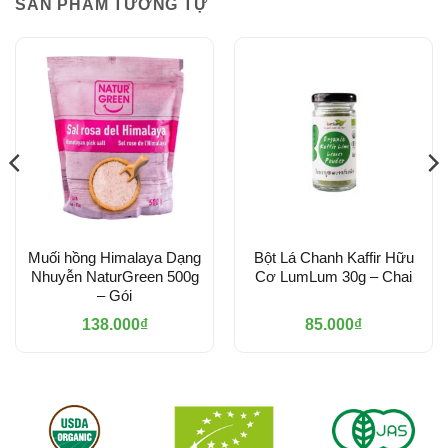
SẢN PHẨM TƯƠNG TỰ
Muối hồng Himalaya Dạng
Bột Lá Chanh Kaffir Hữu
Nhuyễn NaturGreen 500g
Cơ LumLum 30g – Chai
– Gói
138.000
₫
85.000
₫