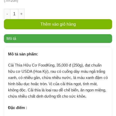
(7h-20h)
Cải Thìa Hữu Cơ | FoodKing (250g) số lượng
Thêm vào giỏ hàng
Mô tả
Mô tả sản phẩm:
Cải Thìa Hữu Cơ FoodKing, 35,000 đ (250g), đạt chuẩn
hữu cơ USDA (Hoa Kỳ), rau có cuống dày màu ngả trắng
xanh, có nhiều gân, chứa nhiều nước, lá màu xanh đậm có
hình bầu dục hoặc tròn. Vị của cải thìa ngọt, tính mát,
không độc. Cải thìa là loại rau dễ chế biến, ăn ngon miệng,
chứa nhiều chất dinh dưỡng tốt cho sức khỏe
.
Đặc điểm :