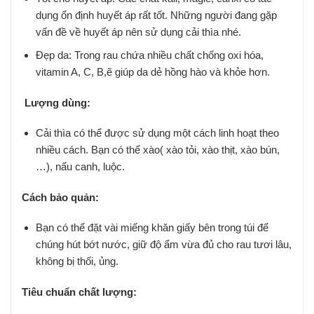
dụng ổn định huyết áp rất tốt. Những người đang gặp
vấn đề về huyết áp nên sử dụng cải thìa nhé.
Đẹp da: Trong rau chứa nhiều chất chống oxi hóa,
vitamin A, C, B,ẽ giúp da dẻ hồng hào và khỏe hơn.
Lượng dùng:
Cải thìa có thể được sử dụng một cách linh hoạt theo
nhiều cách. Bạn có thể xào( xào tỏi, xào thịt, xào bún,
…), nấu canh, luộc.
Cách bảo quản:
Bạn có thể đặt vài miếng khăn giấy bên trong túi để
chúng hút bớt nước, giữ độ ẩm vừa đủ cho rau tươi lâu,
không bị thối, ủng.
Tiêu chuẩn chất lượng: