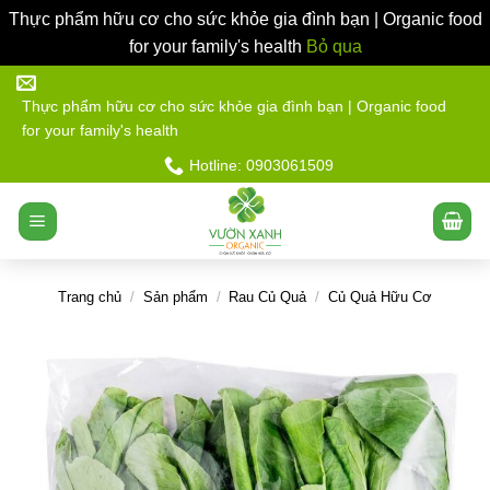
Thực phẩm hữu cơ cho sức khỏe gia đình bạn | Organic food
for your family's health
Bỏ qua
Bỏ
qua
Thực phẩm hữu cơ cho sức khỏe gia đình bạn | Organic food
for your family's health
nội
dung
Hotline: 0903061509
Trang chủ
/
Sản phẩm
/
Rau Củ Quả
/
Củ Quả Hữu Cơ