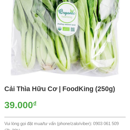
Cải Thìa Hữu Cơ | FoodKing (250g)
39.000
₫
Vui lòng gọi đặt mua/tư vấn (phone/zalo/viber): 0903 061 509