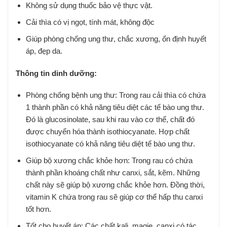
Không sử dụng thuốc bảo vệ thực vật.
Cải thìa có vị ngọt, tính mát, không độc
Giúp phòng chống ung thư, chắc xương, ổn định huyết
áp, đẹp da.
Thông tin dinh dưỡng:
Phòng chống bệnh ung thư: Trong rau cải thìa có chứa
1 thành phần có khả năng tiêu diệt các tế bào ung thư.
Đó là glucosinolate, sau khi rau vào cơ thể, chất đó
được chuyển hóa thành isothiocyanate. Hợp chất
isothiocyanate có khả năng tiêu diệt tế bào ung thư.
Giúp bộ xương chắc khỏe hơn: Trong rau có chứa
thành phần khoáng chất như canxi, sắt, kẽm. Những
chất này sẽ giúp bộ xương chắc khỏe hơn. Đồng thời,
vitamin K chứa trong rau sẽ giúp cơ thể hấp thu canxi
tốt hơn.
Tốt cho huyết áp: Các chất kali, magie, canxi có tác