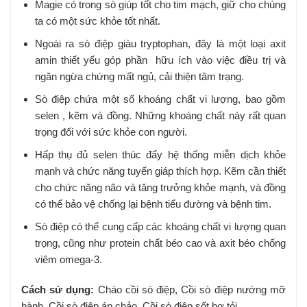
Magie có trong sò giúp tốt cho tim mạch, giữ cho chúng
ta có một sức khỏe tốt nhất.
Ngoài ra sò điệp giàu tryptophan, đây là một loại axit
amin thiết yếu góp phần hữu ích vào việc điều trị và
ngăn ngừa chứng mất ngủ, cải thiện tâm trạng.
Sò điệp chứa một số khoáng chất vi lượng, bao gồm
selen , kẽm và đồng. Những khoáng chất này rất quan
trọng đối với sức khỏe con người.
Hấp thụ đủ selen thúc đẩy hệ thống miễn dịch khỏe
mạnh và chức năng tuyến giáp thích hợp. Kẽm cần thiết
cho chức năng não và tăng trưởng khỏe mạnh, và đồng
có thể bảo vệ chống lại bệnh tiểu đường và bệnh tim.
Sò điệp có thể cung cấp các khoáng chất vi lượng quan
trọng, cũng như protein chất béo cao và axit béo chống
viêm omega-3.
Cách sử dụng:
Cháo cồi sò điệp, Cồi sò điệp nướng mỡ
hành, Cồi sò điệp áp chảo, Cồi sò điệp sốt bơ tỏi,…..