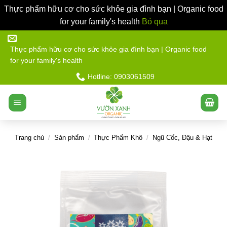
Thực phẩm hữu cơ cho sức khỏe gia đình bạn | Organic food
for your family's health
Bỏ qua
Bỏ
qua
Thực phẩm hữu cơ cho sức khỏe gia đình bạn | Organic food
for your family's health
nội
dung
Hotline: 0903061509
Trang chủ
/
Sản phẩm
/
Thực Phẩm Khô
/
Ngũ Cốc, Đậu & Hạt