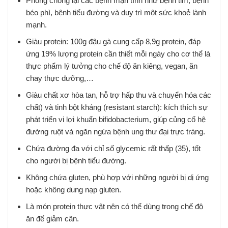
Phòng chống lại các bệnh mạn tính như bệnh tim, bệnh
béo phì, bệnh tiểu đường và duy trì một sức khoẻ lành
mạnh.
Giàu protein: 100g đậu gà cung cấp 8,9g protein, đáp
ứng 19% lượng protein cần thiết mỗi ngày cho cơ thể là
thực phẩm lý tưởng cho chế độ ăn kiêng, vegan, ăn
chay thực dưỡng,…
Giàu chất xơ hòa tan, hỗ trợ hấp thu và chuyển hóa các
chất) và tinh bột kháng (resistant starch): kích thích sự
phát triển vi lợi khuẩn bifidobacterium, giúp củng cố hệ
đường ruột và ngăn ngừa bệnh ung thư đại trực tràng.
Chứa đường đa với chỉ số glycemic rất thấp (35), tốt
cho người bị bệnh tiểu đường.
Không chứa gluten, phù hợp với những người bị dị ứng
hoặc không dung nạp gluten.
Là món protein thực vật nên có thể dùng trong chế độ
ăn để giảm cân.