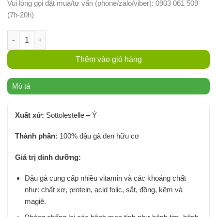
Vui lòng gọi đặt mua/tư vấn (phone/zalo/viber): 0903 061 509
(7h-20h)
Đậu Gà Đen Ceci Neri Hữu Cơ Sottolestelle 400g - Gói số lượng
Thêm vào giỏ hàng
Mô tả
Xuất xứ:
Sottolestelle – Ý
Thành phần:
100% đậu gà đen hữu cơ
Giá trị dinh dưỡng:
Đậu gà cung cấp nhiều vitamin và các khoáng chất
như: chất xơ, protein, acid folic, sắt, đồng, kẽm và
magiê.