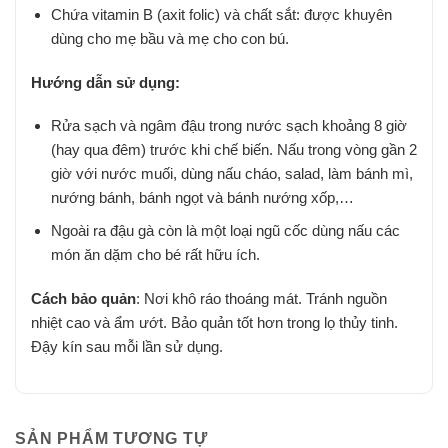
Chứa vitamin B (axit folic) và chất sắt: được khuyên
dùng cho mẹ bầu và mẹ cho con bú.
Hướng dẫn sử dụng:
Rửa sạch và ngâm đậu trong nước sạch khoảng 8 giờ
(hay qua đêm) trước khi chế biến. Nấu trong vòng gần 2
giờ với nước muối, dùng nấu cháo, salad, làm bánh mì,
nướng bánh, bánh ngọt và bánh nướng xốp,…
Ngoài ra đậu gà còn là một loại ngũ cốc dùng nấu các
món ăn dặm cho bé rất hữu ích.
Cách bảo quản
: Nơi khô ráo thoáng mát. Tránh nguồn
nhiệt cao và ẩm ướt. Bảo quản tốt hơn trong lọ thủy tinh.
Đậy kín sau mỗi lần sử dụng.
SẢN PHẨM TƯƠNG TỰ