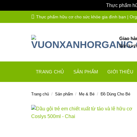
Thực phẩm hữu
Bỏ
Thực phẩm hữu cơ cho sức khỏe gia đình bạn | Organ
qua
nội
dung
Giao hà
Bán kín
TRANG CHỦ
SẢN PHẨM
GIỚI THIỆU
Trang chủ
/
Sản phẩm
/
Mẹ & Bé
/
Đồ Dùng Cho Bé