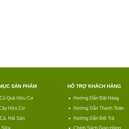
MỤC SẢN PHẨM
HỖ TRỢ KHÁCH HÀNG
Củ Quả Hữu Cơ
Hướng Dẫn Đặt Hàng
 Cây Hữu Cơ
Hướng Dẫn Thanh Toán
 Cá, Hải Sản
Hướng Dẫn Đổi Trả
 Sữa
Chính Sách Giao Hàng