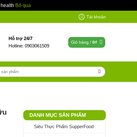
 health
Bỏ qua
Tài khoản
Hỗ trợ 24/7
Giỏ hàng /
0
₫
Hotline: 0903061509
ữu
DANH MỤC SẢN PHẨM
Siêu Thực Phẩm SupperFood