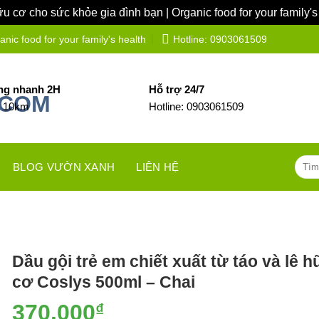
 cơ cho sức khỏe gia đình bạn | Organic food for your family's
ic food for your family's health
Hotline: 0903061509
ng nhanh 2H
Hỗ trợ 24/7
h 10km
Hotline: 0903061509
Tìm
BLOG VƯỜN XANH
LIÊN HỆ
kiếm:
Dầu gội trẻ em chiết xuất từ táo và lê h
cơ Coslys 500ml – Chai
370.000
₫