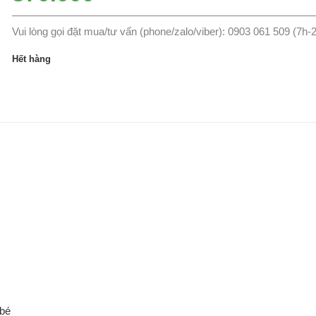
Vui lòng gọi đặt mua/tư vấn (phone/zalo/viber): 0903 061 509 (7h-
Hết hàng
 bé