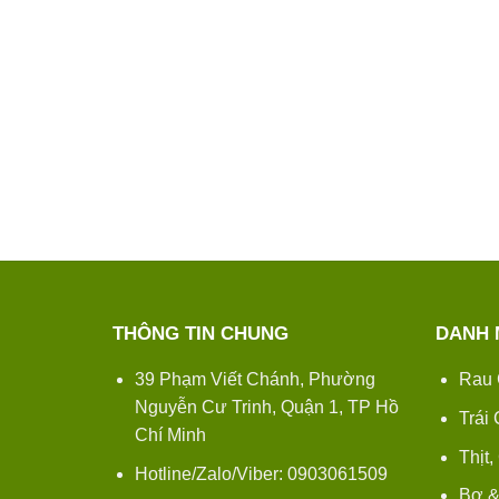
THÔNG TIN CHUNG
DANH 
39 Phạm Viết Chánh, Phường
Rau 
Nguyễn Cư Trinh, Quận 1, TP Hồ
Trái
Chí Minh
Thịt,
Hotline/Zalo/Viber: 0903061509
Bơ &