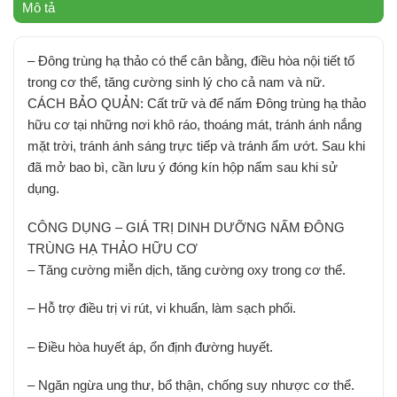
Mô tả
– Đông trùng hạ thảo có thể cân bằng, điều hòa nội tiết tố
trong cơ thể, tăng cường sinh lý cho cả nam và nữ.
CÁCH BẢO QUẢN: Cất trữ và để nấm Đông trùng hạ thảo
hữu cơ tại những nơi khô ráo, thoáng mát, tránh ánh nắng
mặt trời, tránh ánh sáng trực tiếp và tránh ẩm ướt. Sau khi
đã mở bao bì, cần lưu ý đóng kín hộp nấm sau khi sử
dụng.
CÔNG DỤNG – GIÁ TRỊ DINH DƯỠNG NẤM ĐÔNG
TRÙNG HẠ THẢO HỮU CƠ
– Tăng cường miễn dịch, tăng cường oxy trong cơ thể.
– Hỗ trợ điều trị vi rút, vi khuẩn, làm sạch phổi.
– Điều hòa huyết áp, ổn định đường huyết.
– Ngăn ngừa ung thư, bổ thận, chống suy nhược cơ thể.