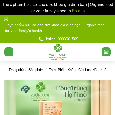
Thực phẩm hữu cơ cho sức khỏe gia đình bạn | Organic food
for your family's health
Bỏ qua
Bỏ
qua
Thực phẩm hữu cơ cho sức khỏe gia đình bạn | Organic food
for your family's health
nội
dung
Hotline: 0903061509
Trang chủ
/
Sản phẩm
/
Thực Phẩm Khô
/
Các Loại Nấm Khô