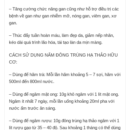
– Tăng cường chức năng gan cũng như hỗ trợ điều trị các
bệnh về gan như gan nhiễm mỡ, nóng gan, viêm gan, xơ
gan.
– Thúc đẩy tuần hoàn máu, làm đẹp da, giảm nếp nhăn,
kéo dài quá trình lão hóa, tái tạo làn da mịn màng.
CÁCH SỬ DỤNG NẤM ĐÔNG TRÙNG HẠ THẢO HỮU
CƠ:
– Dùng để hãm trà: Mỗi lần hãm khoảng 5 – 7 sợi, hãm với
500ml đến 800ml nước.
– Dùng để ngâm mật ong: 10g khô ngâm với 1 lít mật ong.
Ngâm ít nhất 7 ngày, mỗi lần uống khoảng 20ml pha với
nước ấm trước ăn sáng.
– Dùng để ngâm rượu: 10g đông trùng hạ thảo ngâm với 1
lít rượu gạo từ 35 – 40 độ. Sau khoảng 1 tháng có thể dùng