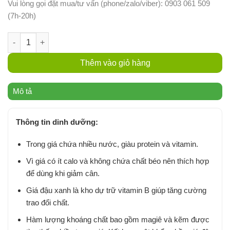
Vui lòng gọi đặt mua/tư vấn (phone/zalo/viber): 0903 061 509
(7h-20h)
Giá Đậu Xanh Hữu Cơ | Rau Cười Việt Nhật (250gram) số lượng
Thêm vào giỏ hàng
Mô tả
Thông tin dinh dưỡng:
Trong giá chứa nhiều nước, giàu protein và vitamin.
Vì giá có ít calo và không chứa chất béo nên thích hợp
để dùng khi giảm cân.
Giá đậu xanh là kho dự trữ vitamin B giúp tăng cường
trao đổi chất.
Hàm lượng khoáng chất bao gồm magiê và kẽm được