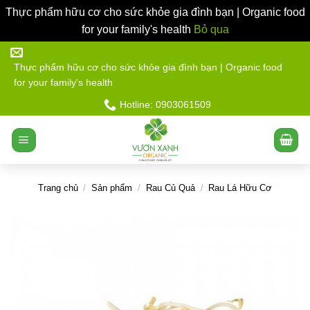
Thực phẩm hữu cơ cho sức khỏe gia đình bạn | Organic food
for your family's health
Bỏ qua
Bỏ
qua
Thực phẩm hữu cơ cho sức khỏe gia đình bạn | Organic food
for your family's health
nội
dung
Hotline: 0903061509
Trang chủ
/
Sản phẩm
/
Rau Củ Quả
/
Rau Lá Hữu Cơ