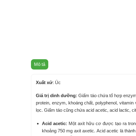
Mô tả
Xuất xứ
: Úc
Giá trị dinh dưỡng:
Giấm táo chứa tổ hợp enzyme 
protein, enzym, khoáng chất, polyphenol, vitamin
lọc. Giấm táo cũng chứa acid acetic, acid lactic, cit
Acid acetic:
Một axit hữu cơ được tạo ra tron
khoảng 750 mg axit axetic. Acid acetic là thàn