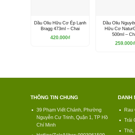
Dầu Oliu Hữu Cơ Ép Lạnh
Dầu Oliu Nguyê
Bragg 473ml – Chai
Hữu Cơ Natur
500ml – Ch
420.000
₫
259.000
₫
THÔNG TIN CHUNG
DANH 
39 Phạm Viết Chánh, Phường
Rau 
Nguyễn Cư Trinh, Quận 1, TP Hồ
Trái
Chí Minh
Thịt,