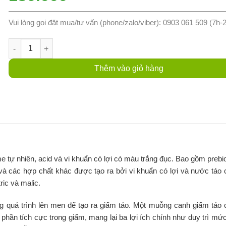
Vui lòng gọi đặt mua/tư vấn (phone/zalo/viber): 0903 061 509 (7h-
Giấm Táo Hữu Cơ Barnes Natural 500ml - Chai số lượng
Thêm vào giỏ hàng
tự nhiên, acid và vi khuẩn có lợi có màu trắng đục. Bao gồm prebio
 và các hợp chất khác được tạo ra bởi vi khuẩn có lợi và nước táo
ric và malic.
g quá trình lên men để tạo ra giấm táo. Một muỗng canh giấm táo
h phần tích cực trong giấm, mang lại ba lợi ích chính như duy trì mứ