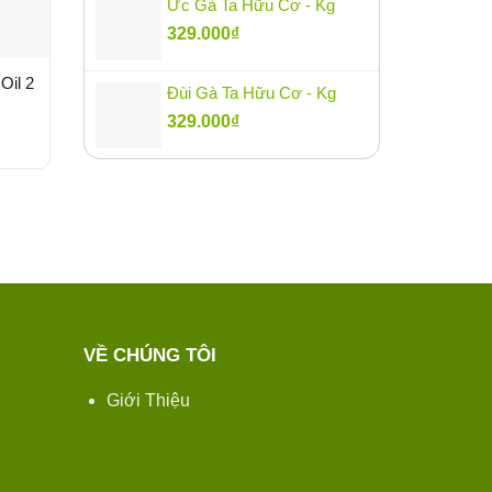
Ức Gà Ta Hữu Cơ - Kg
329.000
₫
Oil 2
Giấm Lựu Hữu Cơ
Dầu Oliu Hữu Cơ Bioita
Đùi Gà Ta Hữu Cơ - Kg
NaturGreen 500ml – Chai
250ml – Chai
329.000
₫
210.000
₫
188.000
₫
VỀ CHÚNG TÔI
Giới Thiệu