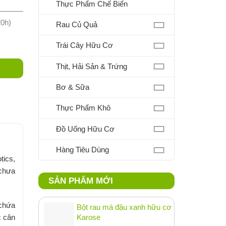
Thực Phẩm Chế Biến
20h)
Rau Củ Quả
Trái Cây Hữu Cơ
Thịt, Hải Sản & Trứng
Bơ & Sữa
Thực Phẩm Khô
Đồ Uống Hữu Cơ
Hàng Tiêu Dùng
tics,
 chưa
SẢN PHẨM MỚI
 chứa
Bột rau má đậu xanh hữu cơ
c cân
Karose