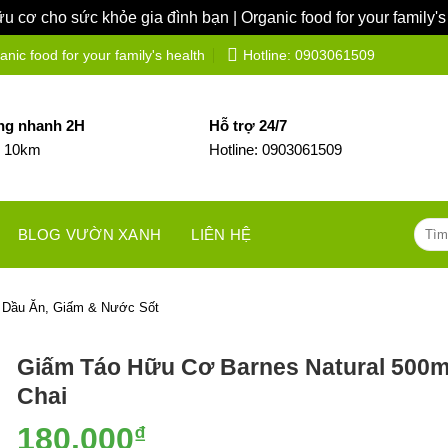
 cơ cho sức khỏe gia đình bạn | Organic food for your family's
ic food for your family's health
Hotline: 0903061509
ng nhanh 2H
Hỗ trợ 24/7
h 10km
Hotline: 0903061509
Tìm
BLOG VƯỜN XANH
LIÊN HỆ
kiếm:
Dầu Ăn, Giấm & Nước Sốt
Giấm Táo Hữu Cơ Barnes Natural 500m
Chai
180.000
₫