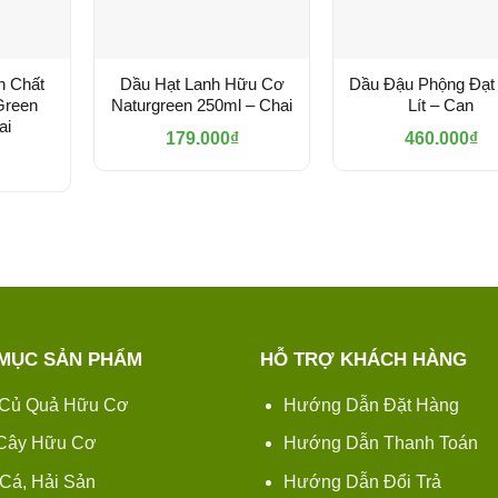
n Chất
Dầu Hạt Lanh Hữu Cơ
Dầu Đậu Phộng Đạt 
Green
Naturgreen 250ml – Chai
Lít – Can
ai
179.000
₫
460.000
₫
MỤC SẢN PHẨM
HỖ TRỢ KHÁCH HÀNG
Củ Quả Hữu Cơ
Hướng Dẫn Đặt Hàng
 Cây Hữu Cơ
Hướng Dẫn Thanh Toán
 Cá, Hải Sản
Hướng Dẫn Đổi Trả