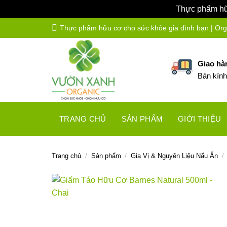
Thực phẩm hữu
Bỏ
Thực phẩm hữu cơ cho sức khỏe gia đình bạn | Organ
qua
nội
dung
Giao hà
Bán kín
TRANG CHỦ
SẢN PHẨM
GIỚI THIỆU
Trang chủ
/
Sản phẩm
/
Gia Vị & Nguyên Liệu Nấu Ăn
/