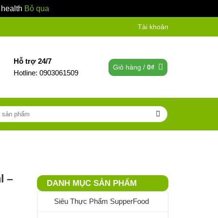
 health
Bỏ qua
Tài khoản
Hỗ trợ 24/7
Giỏ hàng /
0
₫
Hotline: 0903061509
l –
DANH MỤC SẢN PHẨM
Siêu Thực Phẩm SupperFood