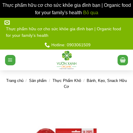
Thực phẩm hữu cơ cho sức khỏe gia đình bạn | Organic food
for your family's health
Bỏ qua
Bỏ
qua
Thực phẩm hữu cơ cho sức khỏe gia đình bạn | Organic food
for your family's health
nội
dung
Hotline: 0903061509
Trang chủ
/
Sản phẩm
/
Thực Phẩm Khô
/
Bánh, Kẹo, Snack Hữu
Cơ