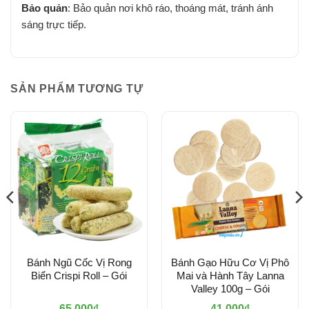
Bảo quản
: Bảo quản nơi khô ráo, thoáng mát, tránh ánh
sáng trực tiếp.
SẢN PHẨM TƯƠNG TỰ
Bánh Ngũ Cốc Vị Rong
Bánh Gạo Hữu Cơ Vị Phô
Biển Crispi Roll – Gói
Mai và Hành Tây Lanna
Valley 100g – Gói
65.000
₫
41.000
₫