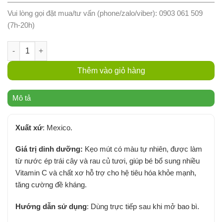
Vui lòng gọi đặt mua/tư vấn (phone/zalo/viber): 0903 061 509
(7h-20h)
Kẹo Mút Hữu Cơ YumEarth 14 cây - Gói số lượng
Thêm vào giỏ hàng
Mô tả
Xuất xứ
: Mexico.
Giá trị dinh dưỡng:
Kẹo mút có màu tự nhiên, được làm
từ nước ép trái cây và rau củ tươi, giúp bé bổ sung nhiều
Vitamin C và chất xơ hỗ trợ cho hệ tiêu hóa khỏe mạnh,
tăng cường đề kháng.
Hướng dẫn sử dụng
: Dùng trực tiếp sau khi mở bao bì.