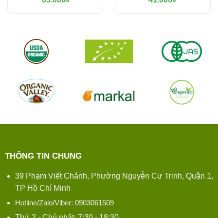
THÔNG TIN CHUNG
39 Phạm Viết Chánh, Phường Nguyễn Cư Trinh, Quận 1,
TP Hồ Chí Minh
Hotline/Zalo/Viber: 0903061509
Thứ 2 - Chủ nhật: 7:30 - 18:30