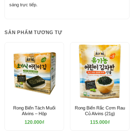
sáng trực tiếp.
SẢN PHẨM TƯƠNG TỰ
Rong Biển Tách Muối
Rong Biển Rắc Cơm Rau
Alvins – Hộp
Củ Alvins (21g)
120.000
₫
115.000
₫