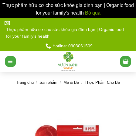
Thực phẩm hữu cơ cho sức khỏe gia đình bạn | Organic food
for your family's health
Bỏ qua
Bỏ
qua
Thực phẩm hữu cơ cho sức khỏe gia đình bạn | Organic food
for your family's health
nội
dung
Hotline: 0903061509
Trang chủ
/
Sản phẩm
/
Mẹ & Bé
/
Thực Phẩm Cho Bé