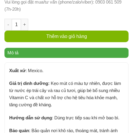
Vui lòng gọi đặt mua/tư vấn (phone/zalo/viber): 0903 061 509
(7h-20h)
Kẹo Mút Hữu Cơ YumEarth 14 cây - Gói số lượng
Thêm vào giỏ hàng
Mô tả
Xuất xứ
: Mexico.
Giá trị dinh dưỡng:
Kẹo mút có màu tự nhiên, được làm
từ nước ép trái cây và rau củ tươi, giúp bé bổ sung nhiều
Vitamin C và chất xơ hỗ trợ cho hệ tiêu hóa khỏe mạnh,
tăng cường đề kháng.
Hướng dẫn sử dụng
: Dùng trực tiếp sau khi mở bao bì.
Bảo quản
: Bảo quản nơi khô ráo, thoáng mát, tránh ánh