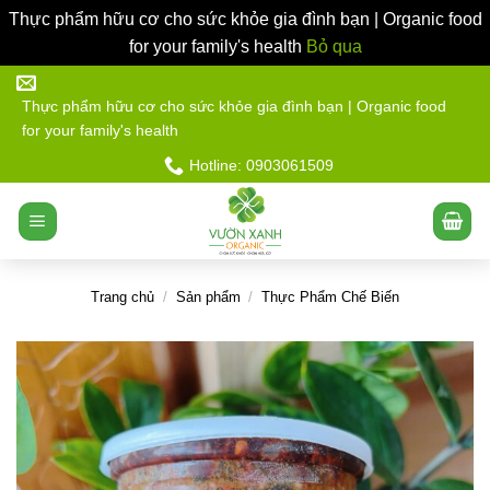
Thực phẩm hữu cơ cho sức khỏe gia đình bạn | Organic food
for your family's health
Bỏ qua
Bỏ
qua
Thực phẩm hữu cơ cho sức khỏe gia đình bạn | Organic food
for your family's health
nội
dung
Hotline: 0903061509
Trang chủ
/
Sản phẩm
/
Thực Phẩm Chế Biến