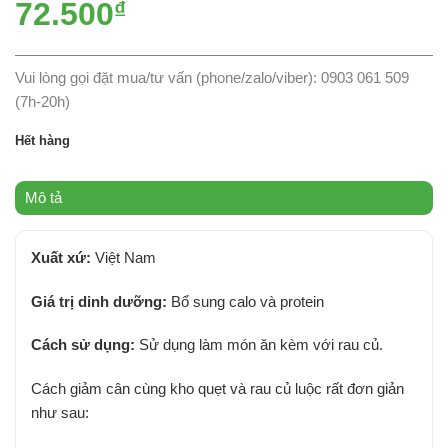
72.500
₫
Vui lòng gọi đặt mua/tư vấn (phone/zalo/viber): 0903 061 509
(7h-20h)
Hết hàng
Mô tả
Xuất xứ:
Việt Nam
Giá trị dinh dưỡng:
Bổ sung calo và protein
Cách sử dụng:
Sử dụng làm món ăn kèm với rau củ.
Cách giảm cân cùng kho quẹt và rau củ luộc rất đơn giản
như sau: