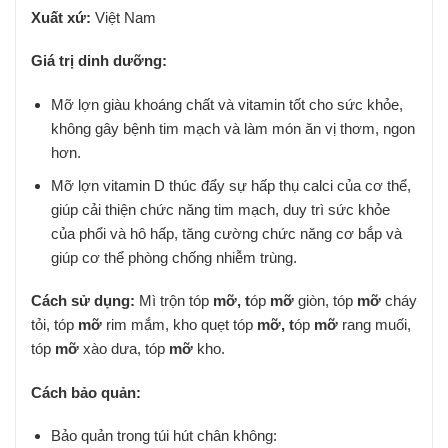
Xuất xứ:
Việt Nam
Giá trị dinh dưỡng:
Mỡ lợn giàu khoáng chất và vitamin tốt cho sức khỏe,
không gây bệnh tim mạch và làm món ăn vị thơm, ngon
hơn.
Mỡ lợn vitamin D thúc đẩy sự hấp thụ calci của cơ thể,
giúp cải thiện chức năng tim mạch, duy trì sức khỏe
của phổi và hô hấp, tăng cường chức năng cơ bắp và
giúp cơ thể phòng chống nhiễm trùng.
Cách sử dụng:
Mì trộn tóp
mỡ, t
óp
mỡ
giòn, tóp
mỡ
cháy
tỏi, tóp
mỡ
rim mắm, kho quẹt tóp
mỡ, t
óp
mỡ
rang muối,
tóp
mỡ
xào dưa, tóp
mỡ
kho.
Cách bảo quản:
Bảo quản trong túi hút chân không: