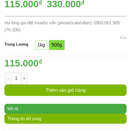
115.000
₫
330.000
₫
Khoảng
–
giá:
từ
115.000₫
đến
Vui lòng gọi đặt mua/tư vấn (phone/zalo/viber): 0903 061 509
330.000₫
(7h-20h)
XÓA
Trọng Lượng
1kg
500g
115.000
₫
Mỡ heo (kg) số lượng
Thêm vào giỏ hàng
Mô tả
Thông tin bổ sung