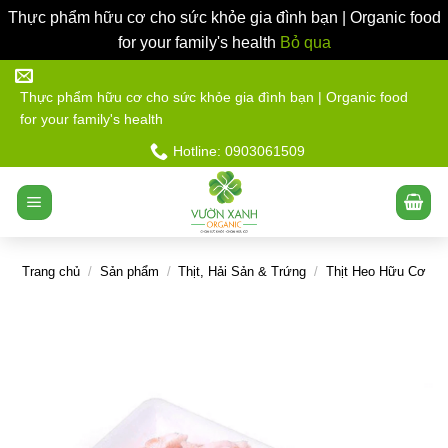
Thực phẩm hữu cơ cho sức khỏe gia đình bạn | Organic food
for your family's health
Bỏ qua
Bỏ
qua
Thực phẩm hữu cơ cho sức khỏe gia đình bạn | Organic food
for your family's health
nội
dung
Hotline: 0903061509
Trang chủ
/
Sản phẩm
/
Thịt, Hải Sản & Trứng
/
Thịt Heo Hữu Cơ