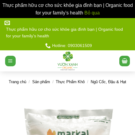
Thực phẩm hữu cơ cho sức khỏe gia đình bạn | Organic food
for your family's health
Bỏ qua
Bỏ
qua
Thực phẩm hữu cơ cho sức khỏe gia đình bạn | Organic food
for your family's health
nội
dung
Hotline: 0903061509
Trang chủ
/
Sản phẩm
/
Thực Phẩm Khô
/
Ngũ Cốc, Đậu & Hạt