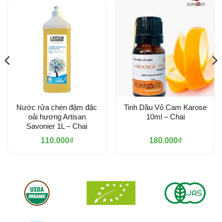
Nước rửa chén đậm đặc
Tinh Dầu Vỏ Cam Karose
oải hương Artisan
10ml – Chai
Savonier 1L – Chai
110.000
₫
180.000
₫