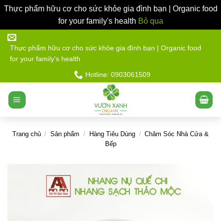
Thực phẩm hữu cơ cho sức khỏe gia đình bạn | Organic food
for your family's health
Bỏ qua
Bỏ
qua
Thực phẩm hữu cơ cho sức khỏe gia đình bạn | Organic food
for your family's health
nội
dung
Hotline: 0903061509
Trang chủ
/
Sản phẩm
/
Hàng Tiêu Dùng
/
Chăm Sóc Nhà Cửa &
Bếp