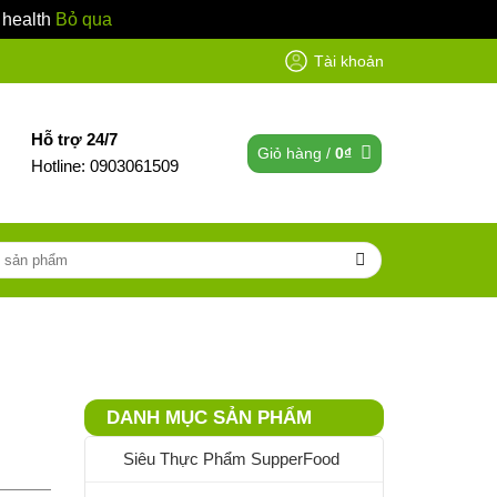
 health
Bỏ qua
Tài khoản
Hỗ trợ 24/7
Giỏ hàng /
0
₫
Hotline: 0903061509
DANH MỤC SẢN PHẨM
Siêu Thực Phẩm SupperFood