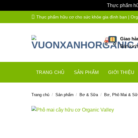
Thực phẩm hữu
Bỏ
Thực phẩm hữu cơ cho sức khỏe gia đình bạn | Organ
qua
nội
dung
Giao hà
Bán kín
TRANG CHỦ
SẢN PHẨM
GIỚI THIỆU
Trang chủ
/
Sản phẩm
/
Bơ & Sữa
/
Bơ, Phô Mai & Sữ