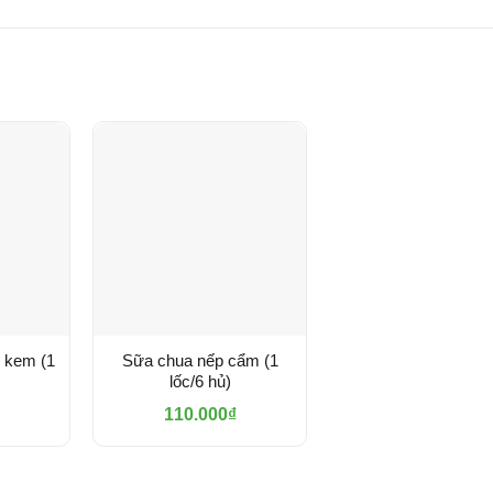
 kem (1
Sữa chua nếp cẩm (1
lốc/6 hủ)
110.000
₫