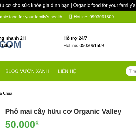
 cơ cho sức khỏe gia đình bạn | Organic food for your family's
ic food for your family's health
Hotline: 0903061509
ng nhanh 2H
Hỗ trợ 24/7
h 10km
Hotline: 0903061509
Tìm
BLOG VƯỜN XANH
LIÊN HỆ
kiếm:
a Chua
Phô mai cây hữu cơ Organic Valley
50.000
₫