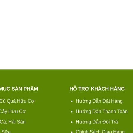
MỤC SẢN PHẨM
HỖ TRỢ KHÁCH HÀNG
Củ Quả Hữu Cơ
Hướng Dẫn Đặt Hàng
 Cây Hữu Cơ
Hướng Dẫn Thanh Toán
 Cá, Hải Sản
Hướng Dẫn Đổi Trả
 Sữa
Chính Sách Giao Hàng