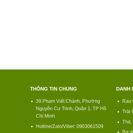
THÔNG TIN CHUNG
DANH 
39 Phạm Viết Chánh, Phường
Rau 
Nguyễn Cư Trinh, Quận 1, TP Hồ
Trái
Chí Minh
Thịt,
Hotline/Zalo/Viber: 0903061509
Bơ &