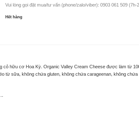
Vui lòng gọi đặt mua/tư vấn (phone/zalo/viber): 0903 061 509 (7h-
Hết hàng
ng cỏ hữu cơ Hoa Kỳ. Organic Valley Cream Cheese được làm từ 1
 béo từ sữa, không chứa gluten, không chứa carageenan, không chứa
,…