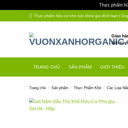
Thực phẩm hữu
Bỏ
Thực phẩm hữu cơ cho sức khỏe gia đình bạn | Organ
qua
nội
dung
Giao hà
Bán kín
TRANG CHỦ
SẢN PHẨM
GIỚI THIỆU
Trang chủ
/
Sản phẩm
/
Thực Phẩm Khô
/
Các Loại N