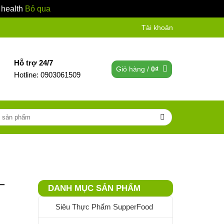
 health
Bỏ qua
Tài khoản
Hỗ trợ 24/7
Giỏ hàng /
0
₫
Hotline: 0903061509
–
DANH MỤC SẢN PHẨM
Siêu Thực Phẩm SupperFood