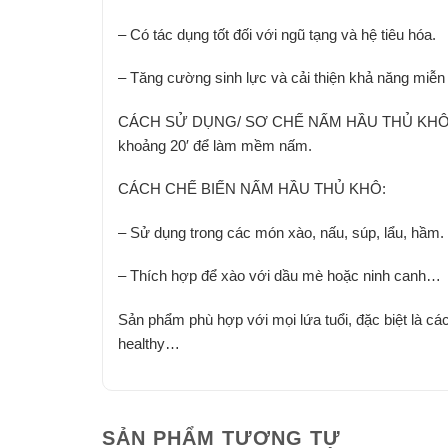
– Có tác dụng tốt đối với ngũ tạng và hệ tiêu hóa.
– Tăng cường sinh lực và cải thiện khả năng miễn 
CÁCH SỬ DỤNG/ SƠ CHẾ NẤM HẦU THỦ KHÔ: Rửa
khoảng 20′ để làm mềm nấm.
CÁCH CHẾ BIẾN NẤM HẦU THỦ KHÔ:
– Sử dụng trong các món xào, nấu, súp, lẩu, hầm.
– Thích hợp để xào với dầu mè hoặc ninh canh…
Sản phẩm phù hợp với mọi lứa tuổi, đặc biệt là cá
healthy…
SẢN PHẨM TƯƠNG TỰ