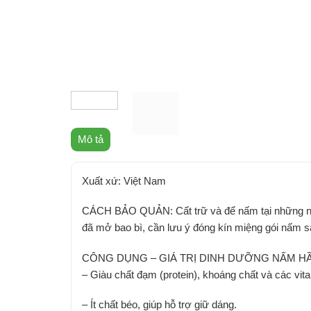
Mô tả
Xuất xứ: Việt Nam
CÁCH BẢO QUẢN: Cất trữ và để nấm tại những nơi 
đã mở bao bì, cần lưu ý đóng kín miệng gói nấm s
CÔNG DỤNG – GIÁ TRỊ DINH DƯỠNG NẤM HẦ
– Giàu chất đạm (protein), khoáng chất và các vi
– Ít chất béo, giúp hỗ trợ giữ dáng.