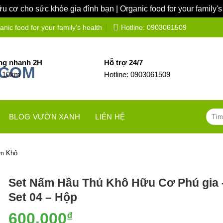
 cơ cho sức khỏe gia đình bạn | Organic food for your family's
ic food for your family's health
Hotline: 0903061509
ng nhanh 2H
Hỗ trợ 24/7
h 10km
Hotline: 0903061509
Tìm
BLOG VƯỜN XANH
LIÊN HỆ
kiếm:
ấm Khô
Set Nấm Hầu Thủ Khô Hữu Cơ Phú gia 
Set 04 – Hộp
600.000
₫