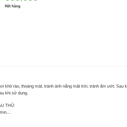
Hết hàng
khô ráo, thoáng mát, tránh ánh nắng mặt trời, tránh ẩm ướt. Sau k
au khi sử dụng.
U THỦ:
tamin…