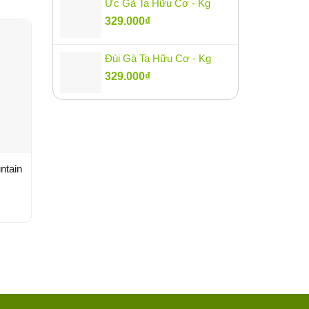
Ức Gà Ta Hữu Cơ - Kg
329.000
₫
Đùi Gà Ta Hữu Cơ - Kg
329.000
₫
ntain
Đông Trùng Hạ Thảo Hữu
Nấm đông cô (Nấm
Cơ Phú Gia 10g – Hộp
hương) hữu cơ Phú G
70g – Gói
420.000
₫
175.000
₫