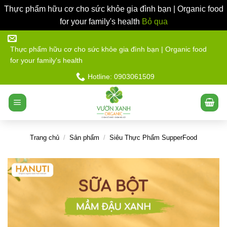
Thực phẩm hữu cơ cho sức khỏe gia đình bạn | Organic food
for your family's health
Bỏ qua
Bỏ
qua
Thực phẩm hữu cơ cho sức khỏe gia đình bạn | Organic food
for your family's health
nội
dung
Hotline: 0903061509
Trang chủ
/
Sản phẩm
/
Siêu Thực Phẩm SupperFood