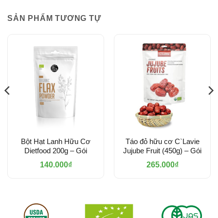
SẢN PHẨM TƯƠNG TỰ
Bột Hạt Lanh Hữu Cơ
Táo đỏ hữu cơ C`Lavie
Dietfood 200g – Gói
Jujube Fruit (450g) – Gói
140.000
₫
265.000
₫