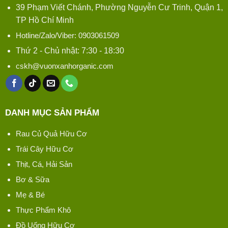
39 Phạm Viết Chánh, Phường Nguyễn Cư Trinh, Quận 1,
TP Hồ Chí Minh
Hotline/Zalo/Viber: 0903061509
Thứ 2 - Chủ nhật: 7:30 - 18:30
cskh@vuonxanhorganic.com
DANH MỤC SẢN PHẨM
Rau Củ Quả Hữu Cơ
Trái Cây Hữu Cơ
Thịt, Cá, Hải Sản
Bơ & Sữa
Mẹ & Bé
Thực Phẩm Khô
Đồ Uống Hữu Cơ