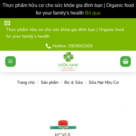
Thực phẩm hữu cơ cho sức khỏe gia đình bạn | Organic food
for your family's health
Bỏ qua
Bỏ
qua
Thực phẩm hữu cơ cho sức khỏe gia đình bạn | Organic food
for your family's health
nội
dung
Hotline: 0903061509
Trang chủ
/
Sản phẩm
/
Bơ & Sữa
/
Sữa Hạt Hữu Cơ