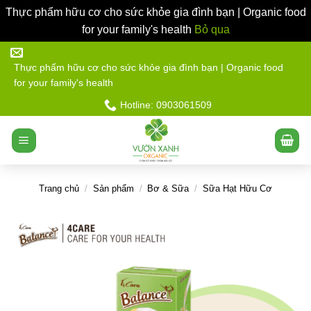
Thực phẩm hữu cơ cho sức khỏe gia đình bạn | Organic food
for your family's health
Bỏ qua
Bỏ
qua
Thực phẩm hữu cơ cho sức khỏe gia đình bạn | Organic food
for your family's health
nội
dung
Hotline: 0903061509
Trang chủ
/
Sản phẩm
/
Bơ & Sữa
/
Sữa Hạt Hữu Cơ