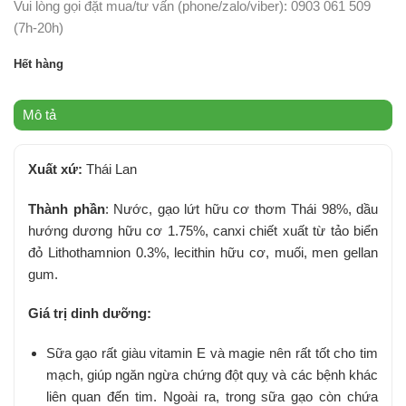
Vui lòng gọi đặt mua/tư vấn (phone/zalo/viber): 0903 061 509
(7h-20h)
Hết hàng
Mô tả
Xuất xứ:
Thái Lan
Thành phần
: Nước, gạo lứt hữu cơ thơm Thái 98%, dầu
hướng dương hữu cơ 1.75%, canxi chiết xuất từ tảo biển
đỏ Lithothamnion 0.3%, lecithin hữu cơ, muối, men gellan
gum.
Giá trị dinh dưỡng:
Sữa gạo rất giàu vitamin E và magie nên rất tốt cho tim
mạch, giúp ngăn ngừa chứng đột quỵ và các bệnh khác
liên quan đến tim. Ngoài ra, trong sữa gạo còn chứa