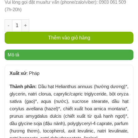
Vui lòng gọi đặt mua/tư vấn (phone/zalo/viber): 0903 061 509
(7h-20h)
Tẩy Tế Bào Chết Cơ Thể Hạnh Nhân Hữu Cơ Coslys 150g - Cha
Thêm vào giỏ hàng
Mô tả
Xuất xứ
: Pháp
Thành phần:
Dầu hạt Helianthus annuus (hướng dương)*,
glycerin, natri clorua, caprylic/capric triglyceride, bột oryza
sativa (gạo)*, aqua (nước), sucrose stearate, dầu hạt
corylus avellana (hazel)*, chiết xuất hoa arnica montana*,
prunus amygdalus dulcis (chiết xuất từ ​​quả hạnh ngọt)*,
dầu glycine soja (đậu nành), polyglyceryl-4 caprate, parfum
(hương thơm), tocopherol, axit levulinic, natri levulinate,