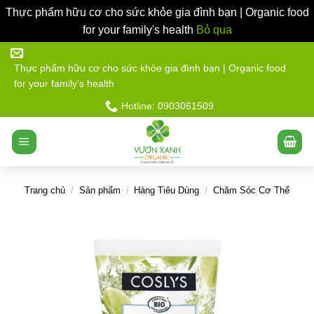
Thực phẩm hữu cơ cho sức khỏe gia đình bạn | Organic food
for your family's health
Bỏ qua
Bỏ
qua
Thực phẩm hữu cơ cho sức khỏe gia đình bạn | Organic food
for your family's health
nội
dung
Hotline: 0903061509
Trang chủ
/
Sản phẩm
/
Hàng Tiêu Dùng
/
Chăm Sóc Cơ Thể