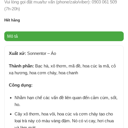
Vui lòng gọi đặt mua/tư vấn (phone/zalo/viber): 0903 061 509
(7h-20h)
Hết hàng
Mô tả
Xuất xứ:
Sonnentor – Áo
Thành phần:
Bạc hà, xô thơm, mã đề, hoa cúc la mã, cỏ
xạ hương, hoa cơm cháy, hoa chanh
Công dụng:
Nhằm hạn chế các vấn đề liên quan đến cảm cúm, sốt,
ho.
Cây xô thơm, hoa vôi, hoa cúc và cơm cháy tạo cho
loại trà này có màu vàng đậm. Nó có vị cay, hơi chua
và làm mát.