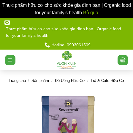
Thực phẩm hữu cơ cho sức khỏe gia đình bạn | Organic food
for your family's health
Bỏ qua
Bỏ
qua
Thực phẩm hữu cơ cho sức khỏe gia đình bạn | Organic food
for your family's health
nội
dung
Hotline: 0903061509
Trang chủ
/
Sản phẩm
/
Đồ Uống Hữu Cơ
/
Trà & Cafe Hữu Cơ