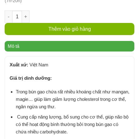
(7h-20h)
Bún Gạo Tâm Thủy 300g - Gói số lượng
Thêm vào giỏ hàng
Mô tả
Xuất xứ:
Việt Nam
Giá trị dinh dưỡng:
Trong bún gạo chứa rất nhiều khoáng chất như mangan,
magie… giúp làm giảm lượng cholesterol trong cơ thể,
ngăn ngừa ung thư.
Cung cấp năng lượng, bổ sung cho cơ thể, giúp não bộ
có thể hoạt động bình thường bởi trong bún gạo có
chứa nhiều carbohydrate.