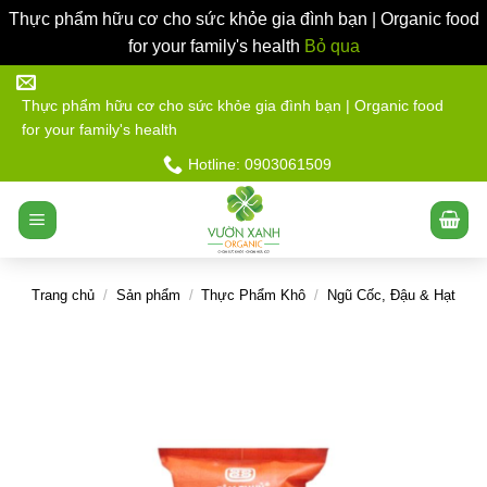
Thực phẩm hữu cơ cho sức khỏe gia đình bạn | Organic food
for your family's health
Bỏ qua
Bỏ
qua
Thực phẩm hữu cơ cho sức khỏe gia đình bạn | Organic food
for your family's health
nội
dung
Hotline: 0903061509
Trang chủ
/
Sản phẩm
/
Thực Phẩm Khô
/
Ngũ Cốc, Đậu & Hạt