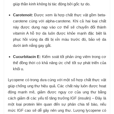
giúp thần kinh không bị tác động bởi gốc tự do.
Carotenoit:
Được xem là hợp chất thực vật gồm beta-
carotene cùng với alpha-carotene. Khi cả hai loại chất
này được dung nạp vào cơ thể sẽ chuyển đổi thành
vitamin A hỗ trợ da luôn được khỏe mạnh đặc biệt là
phục hồi vùng da đã bị xỉn màu trước đó, bảo vệ da
dưới ánh nắng gay gắt.
Cucurbitacin E:
Kiểm soát tốt phản ứng viêm trong cơ
thể đồng thời có khả năng ức chế tốt sự phát triển của
khối u.
Lycopene có trong dưa cùng với một số hợp chất thực vật
giúp chống ung thư hiệu quả. Các chất này luôn được hoạt
động mạnh mẽ, giảm được nguy cơ của ung thư bằng
cách giảm đi các yếu tố tăng trưởng IGF (insulin) – Đây là
một loại protein liên quan đến sự phân chia tế bào, nếu
mức IGF cao sẽ dễ gây nên ung thư. Lượng lycopene có