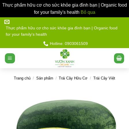
Thực phẩm hữu cơ cho sức khỏe gia đình bạn | Organic food
for your family's health
Bỏ qua
Bỏ
qua
Thực phẩm hữu cơ cho sức khỏe gia đình bạn | Organic food
for your family's health
nội
dung
Hotline: 0903061509
Trang chủ
/
Sản phẩm
/
Trái Cây Hữu Cơ
/
Trái Cây Việt