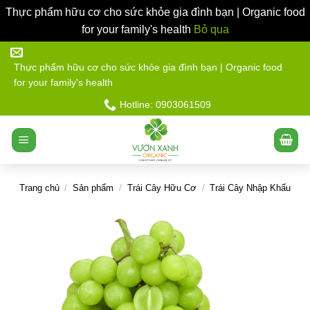
Thực phẩm hữu cơ cho sức khỏe gia đình bạn | Organic food
for your family's health
Bỏ qua
Bỏ
qua
Thực phẩm hữu cơ cho sức khỏe gia đình bạn | Organic food
for your family's health
nội
dung
Hotline: 0903061509
Trang chủ
/
Sản phẩm
/
Trái Cây Hữu Cơ
/
Trái Cây Nhập Khẩu