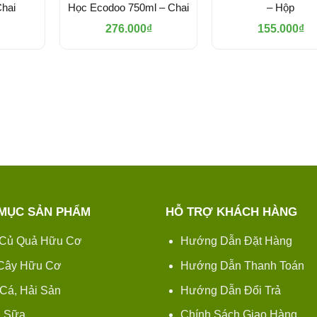
hai
Học Ecodoo 750ml – Chai
– Hộp
276.000
₫
155.000
₫
MỤC SẢN PHẨM
HỖ TRỢ KHÁCH HÀNG
Củ Quả Hữu Cơ
Hướng Dẫn Đặt Hàng
 Cây Hữu Cơ
Hướng Dẫn Thanh Toán
 Cá, Hải Sản
Hướng Dẫn Đổi Trả
 Sữa
Chính Sách Giao Hàng