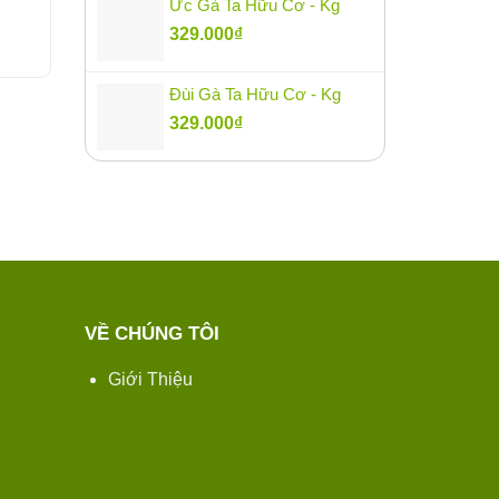
Ức Gà Ta Hữu Cơ - Kg
– Chai
Karose 10ml – Chai
329.000
₫
359.000
₫
90.000
₫
Đùi Gà Ta Hữu Cơ - Kg
329.000
₫
VỀ CHÚNG TÔI
Giới Thiệu