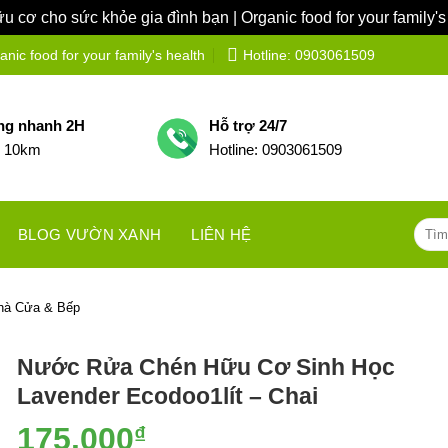
 cơ cho sức khỏe gia đình bạn | Organic food for your family's
ic food for your family's health
Hotline: 0903061509
ng nhanh 2H
Hỗ trợ 24/7
h 10km
Hotline: 0903061509
Tìm
BLOG VƯỜN XANH
LIÊN HỆ
kiếm:
hà Cửa & Bếp
Nước Rửa Chén Hữu Cơ Sinh Học
Lavender Ecodoo1lít – Chai
175.000
₫