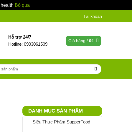
 health
Bỏ qua
Tài khoản
Hỗ trợ 24/7
Giỏ hàng /
0
₫
Hotline: 0903061509
DANH MỤC SẢN PHẨM
Siêu Thực Phẩm SupperFood