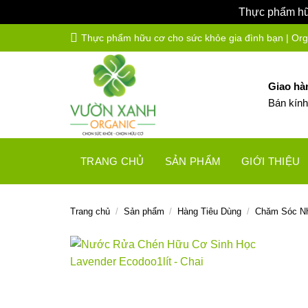
Thực phẩm hữu
Bỏ
Thực phẩm hữu cơ cho sức khỏe gia đình bạn | Organ
qua
nội
dung
Giao hà
Bán kín
TRANG CHỦ
SẢN PHẨM
GIỚI THIỆU
Trang chủ
/
Sản phẩm
/
Hàng Tiêu Dùng
/
Chăm Sóc N