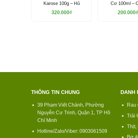
Karose 100g – Hủ
Cơ 100ml – C
320.000
₫
200.000
₫
THÔNG TIN CHUNG
DANH 
39 Phạm Viết Chánh, Phường
Rau 
Nguyễn Cư Trinh, Quận 1, TP Hồ
Trái
Chí Minh
Thịt,
Hotline/Zalo/Viber: 0903061509
Bơ &