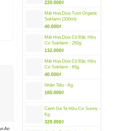
220.000
₫
Mật Hoa Dừa Tươi Organic
Sokfarm (330ml)
40.000
₫
Mật Hoa Dừa Cô Đặc Hữu
Cơ Sokfarm - 250g
132.000
₫
Mật Hoa Dừa Cô Đặc Hữu
Cơ Sokfarm - 65g
40.000
₫
Nhãn Tiêu - Kg
165.000
₫
Cánh Gà Ta Hữu Cơ Sunny -
Kg
329.000
₫
An An
Nước rửa chén lá ổi 3.8L
Tinh Dầu Sả Chanh